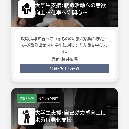
大学生支援：就職活動への意欲
向上～仕事への関心～
就職指導を行っているものの、就職活動へまだ一
歩が踏み出せない学生に対しての支援を学びま
す。
講師：藤井広深
詳細・お申し込み
技能7時間
オンライン開催
大学生支援・自己効力感向上に
よる行動化支援