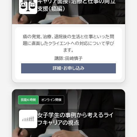
キャリア面接：治療と仕事の両立
支援（癌編）
癌の発覚、治療、退院後の生活と仕事といった問
題に直面したクライエントへの対応について学び
ます。
講師：田﨑慎子
詳細・お申し込み
技能6時間
オンライン開催
女子学生の事例から考えるライ
フキャリアの視点