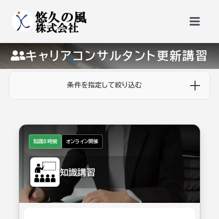
Skip
to
Togg
content
Navi
キャリアコンサルタント更新講習
トップページ
条件を指定して絞り込む
更新講習
勉強会・公開セミナー
知識8時間
オンライン開催
サービス
知識講習
悠久の風会員