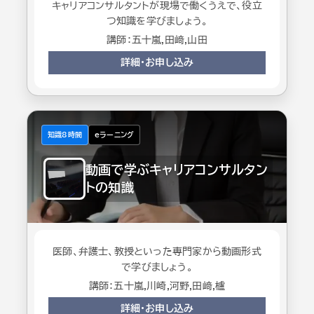
お知らせ＆コラム
キャリアコンサルタントが現場で働くうえで、役立
つ知識を学びましょう。
講師：五十嵐,田﨑,山田
会社概要
詳細・お申し込み
お問い合わせ
知識8時間
eラーニング
動画で学ぶキャリアコンサルタン
トの知識
医師、弁護士、教授といった専門家から動画形式
で学びましょう。
講師：五十嵐,川崎,河野,田﨑,櫨
詳細・お申し込み