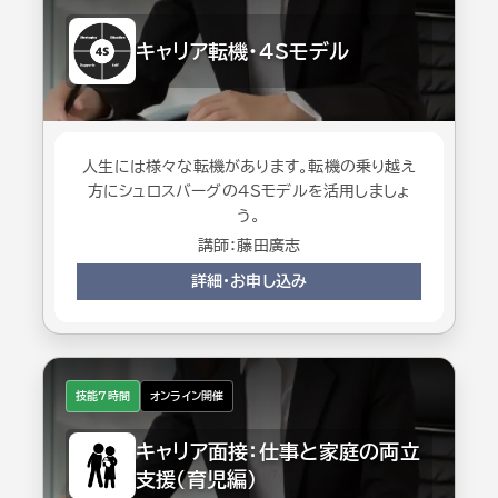
キャリア転機・4Sモデル
人生には様々な転機があります。転機の乗り越え
方にシュロスバーグの4Sモデルを活用しましょ
う。
講師：藤田廣志
詳細・お申し込み
技能7時間
オンライン開催
キャリア面接：仕事と家庭の両立
支援（育児編）