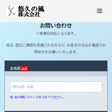
Skip
to
Togg
content
Navi
お問い合わせ
トップページ
※営業日対応となります。
当日、翌日に講習を受講される方など、お急ぎの方はお電話でお
更新講習
問合せをお願いいたします。
勉強会・公開セミナー
お名前
必須
サービス
悠久の風会員
性・名の間にスペースを入れてください。