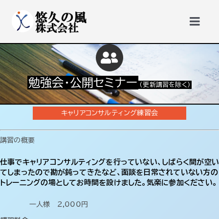
Skip
to
Togg
content
Navi
トップページ
勉強会・公開セミナー
（更新講習を除く）
更新講習
キャリアコンサルティング練習会
勉強会・公開セミナー
講習の概要
サービス
仕事でキャリアコンサルティングを行っていない、しばらく間が空い
てしまったので勘が鈍ってきたなど、面談を日常されていない方の
トレーニングの場としてお時間を設けました。気楽に参加ください。
悠久の風会員
一人様 2,000円