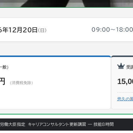
6年12月20日
09:00～18:0
（日）
一般）
受
0円
15,
（消費税免除）
悠久の
労働大臣指定 キャリアコンサルタント更新講習 — 技能8時間