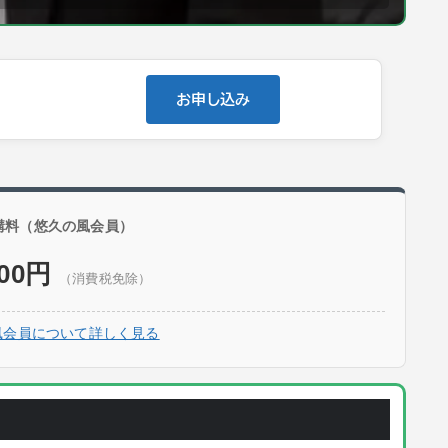
0
お申し込み
講料（悠久の風会員）
000円
（消費税免除）
風会員について詳しく見る