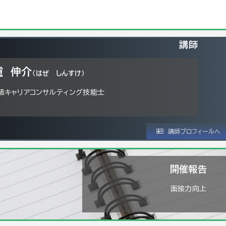
講師
櫨 伸介
（はぜ しんすけ）
級キャリアコンサルティング技能士
講師プロフィールへ
開催報告
面接力向上