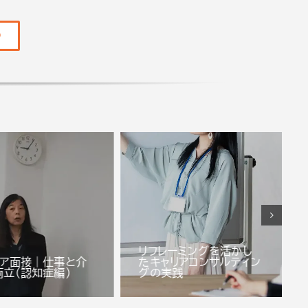
）
リフレーミングを活かし
リア面接｜仕事と介
たキャリアコンサルティン
両立(認知症編)
グの実践