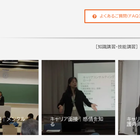
よくあるご質問（FAQ
[知識講習・技能講習]
接｜メンタル
キャリア面接｜感情を知
キャ
る
護の