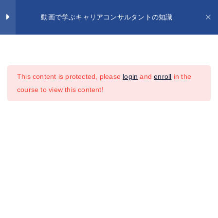
Skip
動画で学ぶキャリアコンサルタントの知識
to
Toggle
content
Naviga
ログイン
講座
9
お試し動画
This content is protected, please
login
and
enroll
in the
01_職業能力の開発の知識
動画で学ぶキャリアコンサルタントの知識
course to view this content!
02_企業におけるキャリア形成支
援の知識
よくある質問
03_労働市場の知識
ご質問・お問い合わせ
04_労働政策及び労働関係法令並
びに社会保障制度の知識
悠久の風HP
05_学校教育制度とキャリア教育