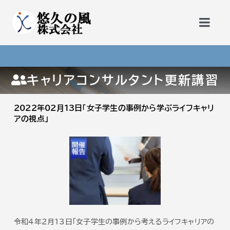
Skip
to
Togg
content
Navi
トップページ
キャリアコンサルタント更新講習
更新講習
2022年02月13日「女子学生の事例から学ぶライフキャリ
アの視点」
勉強会・公開セミナー
サービス
悠久の風会員
令和４年2月１3日「女子学生の事例から考えるライフキャリアの