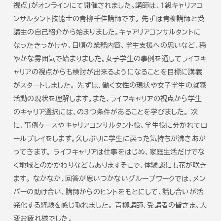
お知らせ＆コラム
視点」がオンラインにて開催されました。講師は、1級キャリアコ
ンサルタント技能士の青柳千佳講師です。 先ずは青柳講師と受
講生の自己紹介から始まりました。キャアリアコンサルタントに
会社概要
なったきっかけや、日頃の業務内容、学生支援への思いなど、穏
やかな雰囲気で始まりました。女子学生の事例を通してライフキ
お問い合わせ
ャリアの視点からも検討が出来るようになることを目標に講義
がスタートしました。 先ずは、働く女性の現状や女子学生の就職
活動の現状を理解します。また、ライフキャリアの視点から学生
のキャリア選択には、の3つ条件があることを学びました。 次
に、事例ケースやキャリアコンサルタント役、学生役に分かれてロ
ールプレイをします。久しぶりに学生に戻った気持ちが沸きあが
ってきます。 ライフキャリアは仕事をはじめ、家庭生活だけでな
く地域とのかかわりなどもありますそこで、体験談にも花が咲き
ます。 なかなか、回答が思いつかないグループワークでは、メン
バーの助け合い、講師からのヒントをもとにして、話し合いが活
発化する経験を感じ取れました。 青柳講師、受講者の皆さま、大
変お疲れ様でした。