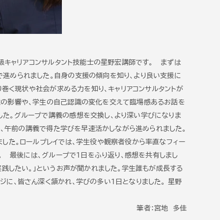
1級キャリアコンサルタント技能士の星野宏講師です。 まずは
で進められました。自身の支援の傾向を知り、より良い支援に
り巻く現状や社会が求める力を知り、キャリアコンサルタントが
境の影響や、学生の自己認識の変化を交えて臨場感あるお話を
した。グループで講義の感想を交換し、より深い学びになりま
は、午前の講義で得た学びを早速活かしながら進められました。
ました。ロールプレイでは、学生役や観察者役から率直なフィー
。 最後には、グループで1日をふり返り、感想を共有しまし
実践したい。」というお声が聞かれました。学生誰もが成長する
に、皆さん深く頷かれ、学びの多い1日となりました。 星野
筆者：宮地 多佳