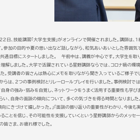
２２日、技能講習「大学生支援」がオンラインで開催されました。講師は、
す。参加の目的や夏の思い出など話しながら、和気あいあいとした雰囲気
共通目標にスタートしました。 午前中は、講義が中心です。大学生を取
を理解しました。大学で活躍されている星野講師ならでは、コロナ禍の環
した。受講者の皆さんは熱心にメモを取りながら聞き入っているご様子で
からは、２つの事例検討とリレーロールプレイを行いました。事例検討で
自身の強み・弱みを自覚し、ネットワークをうまく活用する重要性も学び
らい、自身の面談の傾向について、多くの気づきを得る時間となりました
傾向にきづけて嬉しかった。」「面談の振り返りの重要性がわかり、今後も
ることを信じ、その可能性を支援していくという星野講師からのメッセージ
者の皆さま、お疲れ様でした。