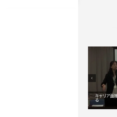
チ・リー
キャリア面接｜メンタル
キャリア面
応
ヘルス
る