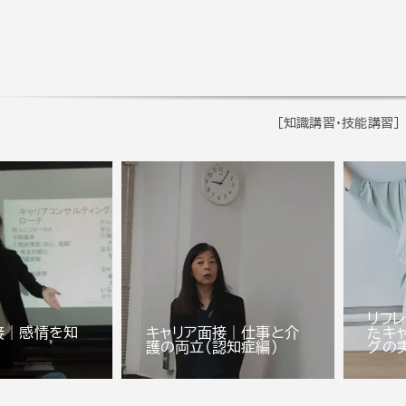
[知識講習・技能講習]
リフ
接｜感情を知
キャリア面接｜仕事と介
たキ
護の両立(認知症編)
グの