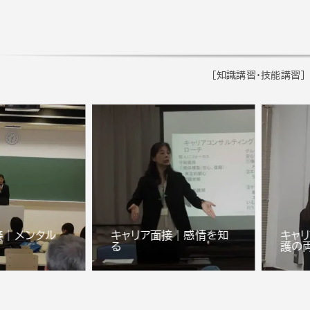
[知識講習・技能講習]
接｜メンタル
キャリア面接｜感情を知
キャ
る
護の