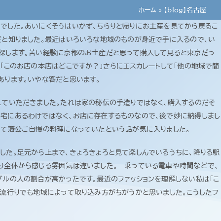
ホーム
»
【blog】名古屋
でした。あいにくそうはいかず、ちらりと帰りにお土産を見てから戻るこ
だと知りました。最近はいろいろな地域のものが身近で手に入るので、い
て探します。苦い経験に京都のお土産だと思って購入して見ると東京だっ
「このお店の本店はどこですか？」さらにエスカレートして「他の地域で簡
あります。いやな客だと思います。
えていただきました。たれは家の秘伝の手造りではなく、購入するのだそ
宅にあるわけではなく、お店に存在するものなので、後で妙に納得しまし
がいて藩公ご自慢の料理になっていたという話が気に入りました。
した。足元から上まで、きょろきょろと見て楽しんでいるうちに、降りる駅
り全体から感じる雰囲気は違いました。 乗っている電車や時間などで、
ダルの人の割合が高かったです。最近のファッションを理解しない私は「こ
じ流行りでも地域によって取り込み方がちがうかと思いました。こうしたフ