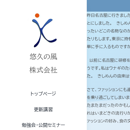
Skip
to
昨日名古屋に行きました
content
とにしました。 きしめ
ったいどこの名物なの
たリもします。東京に持
単に手に入るものですか
悠久の風
以前に名古屋に研修を
うです。私はウナギのた
株式会社
た。 きしめんの由来
さて、ファッションにも
トップページ
を乗り過ごしてしまいま
たまたまだったのかもし
更新講習
れはいまどきの流行りか
ァッションの好み、食の
勉強会・公開セミナー