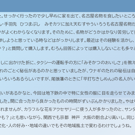
。せっかく行ったので少し早めに家を出て、名古屋名物を食したいところ
ん・手羽先 ひつまぶし みそカツに加え天むすやういろうも名古屋名物
かがよくわからなくなります。そのために、名物がどうかはかなり苦労し
参しようと思っている時などはがっかりします。最近はその経験を活かし、
？」と質問して購入します。むろん回答によっては購入しないことも多々
しに出かけた折に、タクシーの運転手の方に「みそかつのおいしさ」を教
れのごとく秘伝があるのかと思っていましたが、ウナギのたれの秘伝は自
はいろいろあるらしいですが、尾張藩のときに「平打ちきしめん」の名人
違いがあるかなと、今回は地下鉄の中で特に女性の服に目を走らせてみま
した。間に合ったから良かったものの時間がずいぶんかかりました。やは
れませんが、カラフルな花をアクセサリーに使う人が多かったのと、サン
も？」とも思いながら、関西でも京都 神戸 大阪の割合より高いし、同
文化・人の好み・・地域の違いでもその地域風土で変わるわけでしょうね。