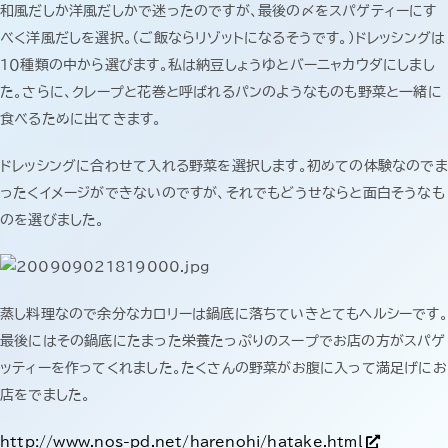
お知らせ＆コラム
和風だしか洋風だしかで迷ったのですが、最後の〆をスパゲティーにす
べく洋風だしを選択。（ご飯ならリゾットになるそうです。）ドレッシングは
１０種類の中から選びます。私は納豆しょうゆとバーニャカウダにしまし
会社概要
た。さらに、クレープと花巻と呼ばれるパンのようなものも野菜と一緒に
食べるために出てきます。
お問い合わせ
ドレッシングに合わせて入れる野菜を選択します。初めての体験なのでま
ったくイメージができないのですが、それでもどうせならと面白そうなも
のを選びました。
蒸し料理なので余分なカロリーは鍋底に落ちていきとてもヘルシーです。
最後にはその鍋底にたまった栄養たっぷりのスープでお店の方がスパゲ
ッティーを作ってくれました。たくさんの野菜がお腹に入って満足げにお
店をでました。
http://www.nos-pd.net/harenohi/hatake.html