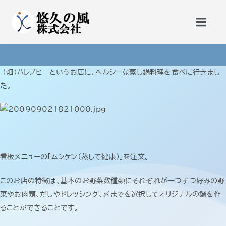
Skip
to
Togg
content
Navi
トップページ
（畑）ハレノヒ というお店に、ヘルシーな蒸し鍋料理を食べに行きまし
た。
更新講習
勉強会・公開セミナー
看板メニューの「ムシケン（蒸して健康）」を注文。
サービス
このお店の特徴は、基本のお野菜数種類にそれぞれが一つずつ好みの野
菜やお肉類、だしやドレッシング、〆までを選択してオリジナルの鍋を作
悠久の風会員
ることができることです。