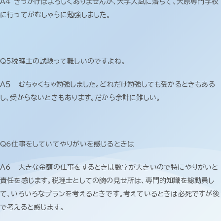
A4 きっかけはよろしくありませんが、大学入試に落ちて、大原専門学校
に行ってがむしゃらに勉強しました。
Q5税理士の試験って難しいのですよね。
A５ むちゃくちゃ勉強しました。どれだけ勉強しても受かるときもある
し、受からないときもあります。だから余計に難しい。
Q6仕事をしていてやりがいを感じるときは
A6 大きな金額の仕事をするときは数字が大きいので特にやりがいと
責任を感じます。税理士としての腕の見せ所は、専門的知識を総動員し
て、いろいろなプランを考えるときです。考えているときは必死ですが後
で考えると感じます。