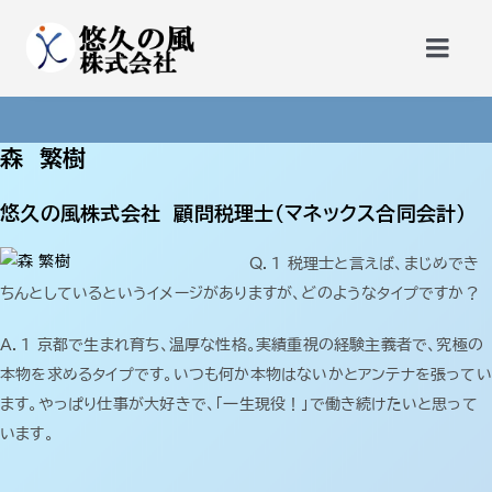
Skip
to
Togg
content
Navi
トップページ
森 繁樹
更新講習
悠久の風株式会社 顧問税理士（マネックス合同会計）
Ｑ．１ 税理士と言えば、まじめでき
勉強会・公開セミナー
ちんとしているというイメージがありますが、どのようなタイプですか？
Ａ．1 京都で生まれ育ち、温厚な性格。実績重視の経験主義者で、究極の
サービス
本物を求めるタイプです。いつも何か本物はないかとアンテナを張ってい
ます。やっぱり仕事が大好きで、「一生現役！」で働き続けたいと思って
悠久の風会員
います。