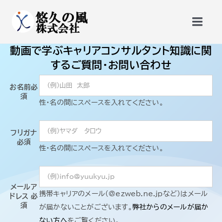
Skip
to
Togg
content
Navi
動画で学ぶキャリアコンサルタント知識に関
トップページ
するご質問・お問い合わせ
お名前
必
更新講習
須
性・名の間にスペースを入れてください。
勉強会・公開セミナー
フリガナ
必須
性・名の間にスペースを入れてください。
サービス
メールア
悠久の風会員
携帯キャリアのメール(@ezweb.ne.jpなど)はメール
ドレス
必
須
が届かないことがございます。
弊社からのメールが届か
ない方へ
をご覧ください。