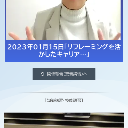
2023年01月15日「リフレーミングを活
かしたキャリア…」
開催報告（更新講習）へ
[知識講習・技能講習]